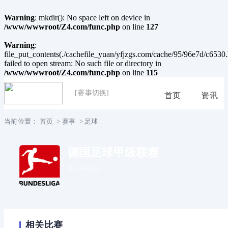
Warning
: mkdir(): No space left on device in
/www/wwwroot/Z4.com/func.php
on line
127
Warning
:
file_put_contents(./cachefile_yuan/yfjzgs.com/cache/95/96e7d/c6530.
failed to open stream: No such file or directory in
/www/wwwroot/Z4.com/func.php
on line
115
[赛事切换]
首页
资讯
当前位置：
首页
>
赛事
>
足球
德国足球甲级联赛
Bundesliga
相关比赛