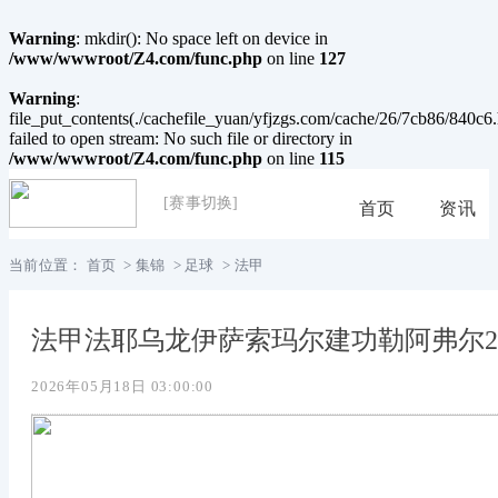
Warning
: mkdir(): No space left on device in
/www/wwwroot/Z4.com/func.php
on line
127
Warning
:
file_put_contents(./cachefile_yuan/yfjzgs.com/cache/26/7cb86/840c6.
failed to open stream: No such file or directory in
/www/wwwroot/Z4.com/func.php
on line
115
[赛事切换]
首页
资讯
当前位置：
首页
>
集锦
>
足球
>
法甲
法甲法耶乌龙伊萨索玛尔建功勒阿弗尔2
2026年05月18日 03:00:00