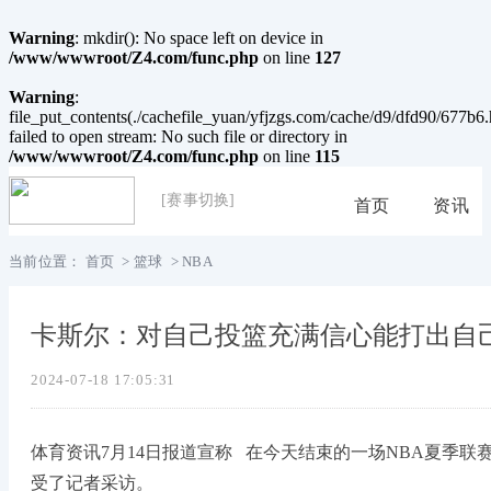
Warning
: mkdir(): No space left on device in
/www/wwwroot/Z4.com/func.php
on line
127
Warning
:
file_put_contents(./cachefile_yuan/yfjzgs.com/cache/d9/dfd90/677b6.
failed to open stream: No such file or directory in
/www/wwwroot/Z4.com/func.php
on line
115
[赛事切换]
首页
资讯
当前位置：
首页
>
篮球
>
NBA
卡斯尔：对自己投篮充满信心能打出自
2024-07-18 17:05:31
体育资讯7月14日报道宣称 在今天结束的一场
NBA夏季联
受了记者采访。